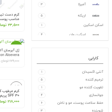
آمبرلا
3
کرم دست تیو
اریکه
5
مناسب پوس
Hand & Face
23,500
توما
اسکن اسکین
1
Skin tube 75
ml
اسکین وان
4
اگزاسین
1
-1%
ژل آبرسان آلو
الارو
3
on Aloevera
کارایی
Concentrate
اتمام
179,000
تومان
موجودی
ام کیو
8
آنتی اکسیدان
1
اویدرم
5
ترمیم کننده
5
اتمام
تقویت کننده مو
ایروکس
2
1
موجودی
کرم مرطوب کن
جوانسازی
4
30 SPF پریم
بایو اسکین
19
218,000
توما
حفظ سلامت پوست، مو و ناخن
6
بایو مارین
2
شوینده
3