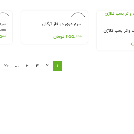
اتمام
اتمام
موجودی
موجود
سرم موی دو فاز آرگان
سرم 
عصار
واتر بمب کلاژن
255,000
تومان
500
ن
20
…
4
3
2
1