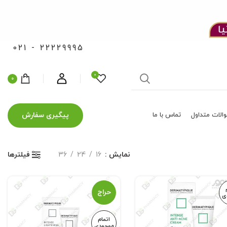
021 - 22229995
0
0
پیگیری سفارش
الات متداول
تماس با ما
نمایش
16
24
36
فیلترها
حراج
ی
اتمام
موجودی