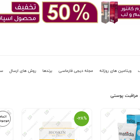
ویتامین های روزانه
مجله دیجی فارماسی
برندها
روش های ارسال
سو
مراقبت پوستی
اتمام
-28%
موجود