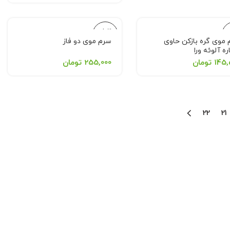
اتمام
ی
موجودی
موی گره بازکن حاوی
سرم موی دو فاز
ه آلوئه ورا
145,
تومان
255,000
تومان
22
21