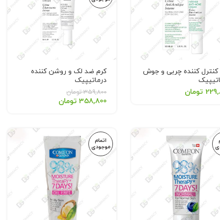
کنترل کننده چربی و جوش
کرم ضد لک و روشن کننده
اتیپیک
درماتیپیک
DERMATYPIQUE Intense
Dermatypiqe Intense 
229,
تومان
359,800
تومان
Lightening Cream
Acne Cr
358,800
تومان
اتمام
ی
موجودی