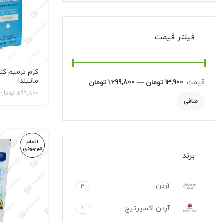
فیلتر قیمت
کرم ترمیم کن
ماتیلدا
قيمت:
13,900 تومان
—
1,299,800 تومان
le Care Balm
599,800
تومان
صافی
اتمام
موجودی
برند
آردن
3
آردن اکسپرتیج
1