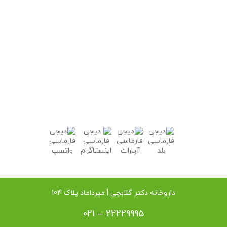
داروخانه دکتر گلابچی | میرداماد پلاک 104
021 – 22229995