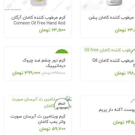
 مرطوب کننده کامان پشن
کرم مرطوب کننده کامان آرگان
Comeon Oil Free Hand And
Comeon Moisturiz
Face Cream For Sensitive
23,
تومان
23,500
تومان
Cream For Normal S
greasy Skin 75 ml
7
حراج
ی
کرم دور چشم ضد چروک
کرم مرطوب کننده کامان Oil
درماتیپیک
Dermatypique Eye Contour
اتمام
399,000
تومان
198
تومان
399,800
تومان
موجودی
Anti Wrinkle Cream
اتمام
ی
موجودی
وست آکنه دار پریم
کرم ویتامین ث آبرسان صورت
واتر بمب کامان
245,
تومان
59,700
تومان