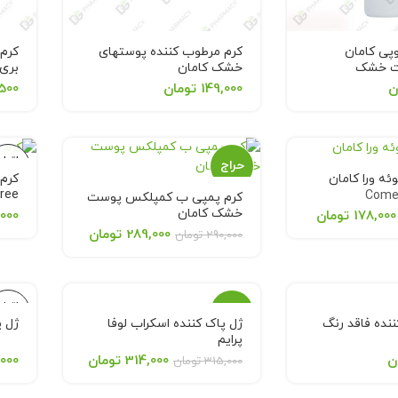
پی کامان
کرم مرطوب کننده پوستهای
کرم
ت خشک
خشک کامان
بری
ing
Come'On Moisturizinig
Come'on 
ن
149,000
تومان
500
kin
Cream For Dry Skins 240 ml
Cream For Dry 
5ml
اتمام
حراج
موجود
ئه ورا کامان
free
Come
کرم پمپی ب کمپلکس پوست
خشک کامان
اتمام
178,000
تومان
,000
موجودی
Comeon B Complex Cream
289,000
تومان
290,000
تومان
with Avocado 400 ml
اتمام
حراج
موجود
نده فاقد رنگ
ژل پاک کننده اسکراب لوفا
ژل پ
پرایم
ن
اتمام
314,000
تومان
000
315,000
تومان
موجودی