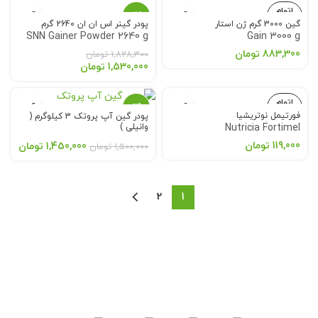
اتمام
-16%
موجودی
گین 3000 گرم ژن استار
پودر گینر اس ان ان 2640 گرم
SNN Gainer Powder 2640 g
Gain 3000 g
اتمام
موجودی
883,300
تومان
1,828,300
تومان
1,530,000
تومان
اتمام
-3%
موجودی
فورتیمل نوتریشیا
پودر گین آپ پروتک 3 کیلوگرم (
وانیلی )
Nutricia Fortimel
اتمام
موجودی
119,000
تومان
1,450,000
تومان
1,500,000
تومان
2
1