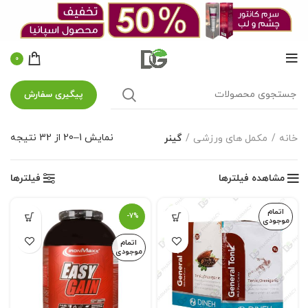
0
پیگیری سفارش
نمایش 1–20 از 32 نتیجه
خانه
مکمل های ورزشی
گینر
مشاهده فیلترها
فیلترها
اتمام
-7%
موجودی
اتمام
موجودی