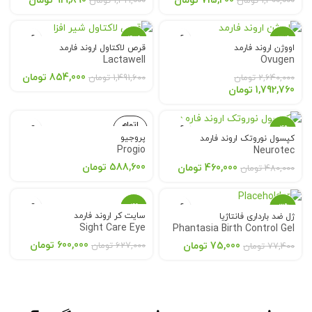
715,200
تومان
919,890
تومان
1,300,000
تومان
1,419,000
تومان
-43%
-32%
اووژن اروند فارمد
قرص لاکتاول اروند فارمد
Lactawell
Ovugen
854,000
تومان
2,640,000
تومان
1,491,600
تومان
1,792,760
تومان
اتمام
-4%
موجودی
پروجیو
کپسول نوروتک اروند فارمد
Progio
Neurotec
588,600
تومان
460,000
تومان
480,000
تومان
-4%
-3%
سایت کر اروند فارمد
ژل ضد بارداری فانتاژیا
Sight Care Eye
Phantasia Birth Control Gel
اتمام
اتمام
موجودی
موجودی
600,000
تومان
75,000
تومان
627,000
تومان
77,400
تومان