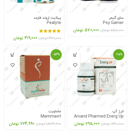
سای گیمر
پیلایت اروند فارمد
Pealyte
Psy Gamer
570,000
تومان
858,000
تومان
419,000
تومان
420,000
تومان
-54%
-65%
انرژ آپ
ماماویت
Mammavit
Arvand Pharmed Energ Up
295,000
تومان
724,990
تومان
840,000
تومان
1,564,200
تومان