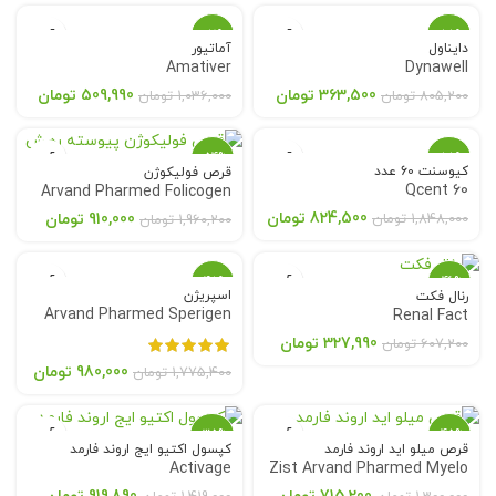
-51%
-55%
دایناول
آماتیور
Amativer
Dynawell
363,500
تومان
509,990
تومان
805,200
تومان
1,036,000
تومان
-54%
-55%
کیوسنت 60 عدد
قرص فولیکوژن
Qcent 60
Arvand Pharmed Folicogen
824,500
تومان
910,000
تومان
1,848,000
تومان
1,960,200
تومان
-45%
-46%
اسپریژن
رنال فکت
Arvand Pharmed Sperigen
Renal Fact
327,990
تومان
607,200
تومان
980,000
تومان
1,775,400
تومان
-35%
-45%
قرص میلو اید اروند فارمد
کپسول اکتیو ایج اروند فارمد
Activage
Zist Arvand Pharmed Myelo
aid Dietry Supplement