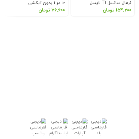
نرمال سانسل T1 لایسل
10 در 1 بدون آبکشی
154,200
تومان
76,600
تومان