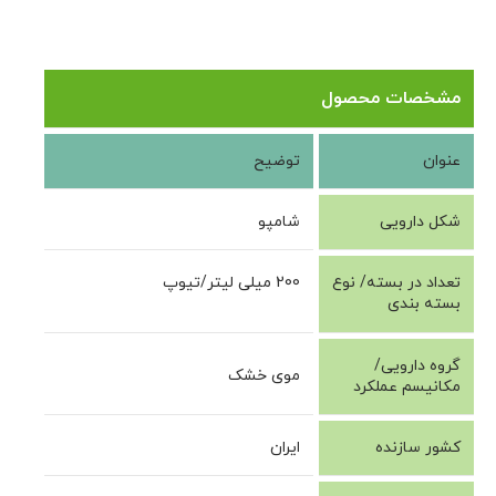
شامپو بابونه مناسب موهای خشک و آسیب دیده بایو اسکین
Chamomile Shampoo For Dry And Damaged Hair
مشخصات محصول
عنوان
توضیح
شکل دارویی
شامپو
تعداد در بسته/ نوع
200 میلی لیتر/تیوپ
بسته بندی
گروه دارویی/
موی خشک
مکانیسم عملکرد
کشور سازنده
ایران