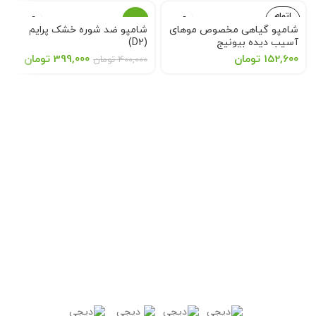
اتمام
حراج
موجودی
شامپو گیاهی مخصوص موهای
شامپو ضد شوره خشک پرایم
آسیب دیده بیونیج
(D2)
Prime D2 Anti Dandruff Dry
152,600
تومان
399,000
تومان
400,000
تومان
Scalp Shampoo