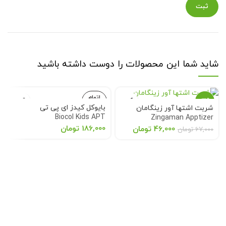
شاید شما این محصولات را دوست داشته باشید
اتمام
-31%
موجودی
بایوکل کیدز ای پی تی
شربت اشتها آور زینگامان
Biocol Kids APT
Zingaman Apptizer
اتمام
موجودی
186,000
تومان
46,000
تومان
67,000
تومان