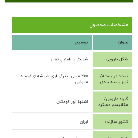
تریس اوریکس فورت ای ForteE Tres Orix
مشخصات محصول
عنوان
توضیح
شکل دارویی
شربت با طعم پرتقال
تعداد در بسته/
200 میلی لیتر
/بطری شیشه ای/جعبه
نوع بسته بندی
مقوایی
گروه دارویی/
اشتها آور کودکان
مکانیسم عملکرد
کشور سازنده
ایران