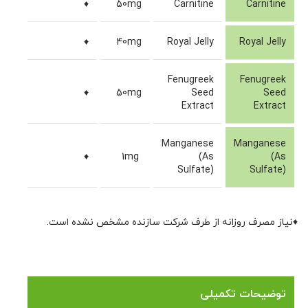
♦
50mg
Carnitine
Carnitine
♦
40mg
Royal Jelly
Royal Jelly
Fenugreek
Fenugreek
♦
50mg
Seed
Seed
Extract
Extract
Manganese
Manganese
♦
1mg
(As
(As
Sulfate)
Sulfate)
♦نیاز مصرف روزانه از طرف شرکت سازنده مشخص نشده است.
توضیحات تکمیلی