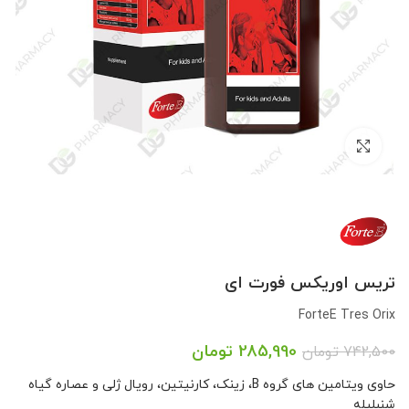
بزرگنمایی تصویر
تریس اوریکس فورت ای
ForteE Tres Orix
285,990
تومان
742,500
تومان
حاوی ویتامین های گروه B، زینک، کارنیتین، رویال ژلی و عصاره گیاه
شنبلیله