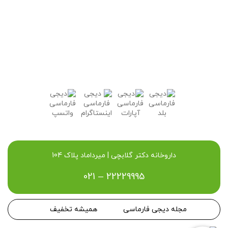
داروخانه دکتر گلابچی | میرداماد پلاک 104
021 – 22229995
مجله دیجی فارماسی
همیشه تخفیف