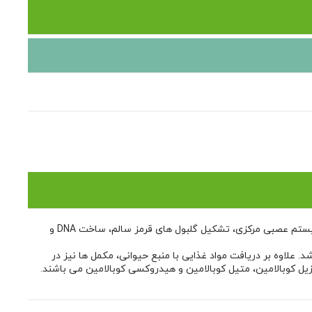
ویتامین B12 از جمله ویتامین های محلول در آب می باشد. این ویتامین به عنوان کوفاکتور آنزیم های مهم در بدن، برای تکامل و عملکرد صحیح سیستم عصبی مرکزی، تشکیل گلبول های قرمز سالم، ساخت DNA و
یاز آن از اهمیت زیادی برخوردار است. مقادیر توصیه شده روزانه برای بزرگسالان 2.4 میکروگرم می باشد. علاوه بر دریافت مواد غذایی با منبع حیوانی، مکمل ها نیز در
ها شامل آدنوزیل کوبالامین، متیل کوبالامین و هیدروکسی کوبالامین می باشند.