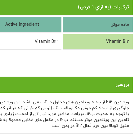
ترکیبات (به ازاي 1 قرص)
ماده موثر
Active Ingredient
Vitamin B12
Vitamin B12
ویتامین ب12 نورم لایف 30 عددی
بررسی
جلوگیری از ایجاد کم خونی مگالوبلاستیک (نوعی کم خونی که در اثر کمبود B12 و فولیک اسید رخ می دهد) در افراد ضروری
تامین این ویتامین موثر هستند. ب12 در
متیل کوبالامین فرم فعال B12 در بدن است.