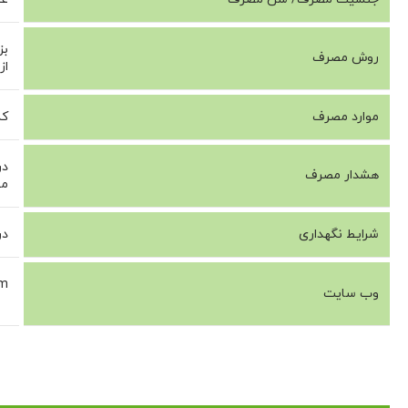
بزرگسال
روش مصرف
از
موارد مصرف
کمک به
در
هشدار مصرف
مصر
شرایط نگهداری
در دمای
om
وب سایت