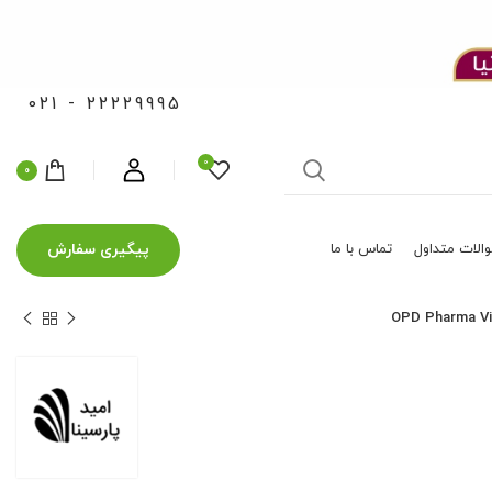
021 - 22229995
0
0
پیگیری سفارش
الات متداول
تماس با ما