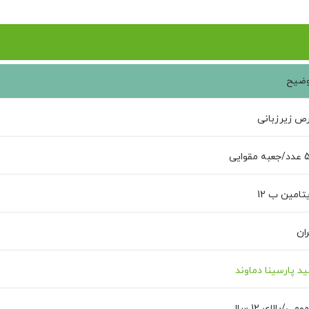
ضیح
ص زیرزبانی
 مقوایی
تامین ب 12
ران
ید پارسینا دماوند
ومی/بالای 12 سال