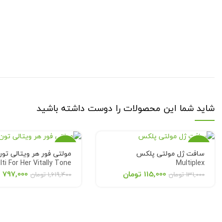
شاید شما این محصولات را دوست داشته باشید
-51%
-12%
سافت ژل مولتی پلکس
مولتی فور هر ویتالی تو
lti For Her Vitally Tone
Multiplex
اتمام
115,000
تومان
797,000
ت
131,000
تومان
1,619,400
تومان
موجودی