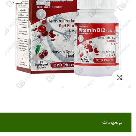
بزرگنمایی تصویر
توضیحات
ویتامین ب12 او پی دی فارما 1000 میکروگرم