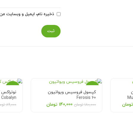
ذخیره نام، ایمیل و وبسایت من 
-43%
-22%
ن
کپسول فروسیس ویواتیون
نوتراکس ک
 Cobalyn
Ferosis 60
Mu
اتمام
اتمام
ومان
140,000
تومان
180,000
تومان
89,000
توم
موجودی
موجودی