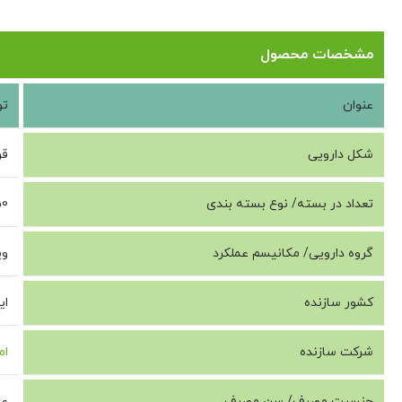
مشخصات محصول
عنوان
تو
شکل دارویی
قر
تعداد در بسته/ نوع بسته بندی
50 عدد/جعبه
گروه دارویی/ مکانیسم عملکرد
وی
کشور سازنده
ای
شرکت سازنده
ام
جنسیت مصرف/ سن مصرف
عم