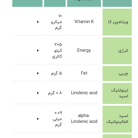
10
ویتامین کا
Vitamin K
میکرو
♦
گرم
205
انرژی
Energy
کیلو
♦
کالری
چربی
Fat
5 گرم
♦
لینولئیک
Linolenic acid
0.8 گرم
♦
اسید
0.09
اسید
alpha-
میلی
♦
الفالینولنیک
Linolenic acid
گرم