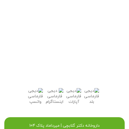
داروخانه دکتر گلابچی | میرداماد پلاک 104