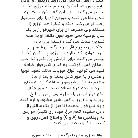
است و روغن ها مثل کره، روغن زیتون و روغن
مایع بدون اضافه کردن حجم غذا، انرژی غذا را
بیشتر می کنند ضمن این که روغن باعث نرم
شدن غذا می شود و خوردن آن را برای شیرخوار
راحت تر می کند. «قند و شکر» هم انرژی زا
هستند ولی مصرف آن برای شیرخوار زیر یک
سال توصیه نمی شود چون ذائقه او به طعم
شیرین عادت می کند و زمینه برای بروز
مشکلاتی نظیر چاقی در بزرگسالی فراهم می
شود. موادی که علاوه بر انرژی، پروتئین غذا را
بیشتر می کنند: برای افزایش پروتئین غذا حتی
الامکان کمی گوشت به غذای شیرخوار اضافه
کنید می توانید انواع حبوبات مانند نخود، لوبیا
و عدس را به طور کامل پخته و بعد از ماه
هشتم به غذای شیرخوار اضافه کنید.به غذای
شیرخوار تخم مرغ اضافه کنید به طور مثال
تخم مرغ آب پز را داخل سوپ پس از طبخ
بریزید و یا آن را با کمی شیر مخلوط و نرم کنید
و به شیرخوار بدهید (تا قبل از یک سالگی از
دادن سفیده تخم مرغ خودداری کنید). مواردی
که ویتامین ها (A و C) و املاح آهن، روی و
کلسیم غذا را بیشتر می کند:
انواع سبزی های با برگ سبز مانند جعفری،