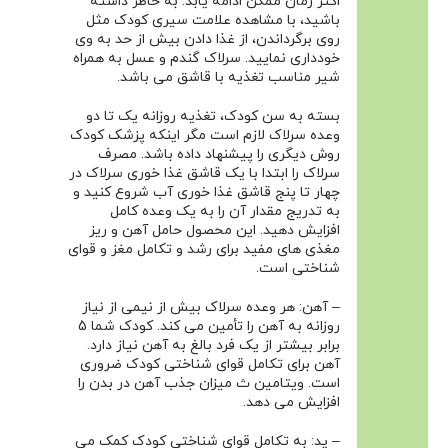
اکثر زمان ممکن ادامه یابد. به خاطر داشته
باشید، با مشاهده علامت سیری کودک مثل
روی برگرداندن، از غذا دادن بیش از حد به وی
خودداری نمایید. سرلاک گندم و عسل به همراه
شیر مناسب تغذیه با قاشق می باشد.
بسته به سن کودک، تغذیه روزانه یک تا دو
وعده سرلاک لازم است مگر اینکه پزشک کودک
روش دیگری را پیشنهاد داده باشد. مصرف
سرلاک را ابتدا با یک قاشق غذا خوری سرلاک در
چهار تا پنج قاشق غذا خوری آب شروع کنید و
به تدریج مقدار آن را به یک وعده کامل
افزایش دهید. این محصول حامل آهن و ریز
مغذی های مفید برای رشد و تکامل مغز و قوای
شناختی است.
– آهن: هر وعده سرلاک بیش از نیمی از نیاز
روزانه به آهن را تأمین می کند. کودک شما 5
برابر بیشتر از یک فرد بالغ به آهن نیاز دارد.
آهن برای تکامل قوای شناختی کودک ضروری
است. ویتامین ث میزان جذب آهن در بدن را
افزایش می دهد.
– ید: به تکامل قوای شناختی کودک کمک می