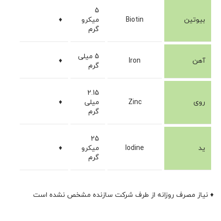
5
بیوتین
Biotin
میکرو
♦
گرم
5 میلی
آهن
Iron
♦
گرم
2.15
روی
Zinc
میلی
♦
گرم
25
ید
Iodine
میکرو
♦
گرم
♦ نیاز مصرف روزانه از طرف شرکت سازنده مشخص نشده است