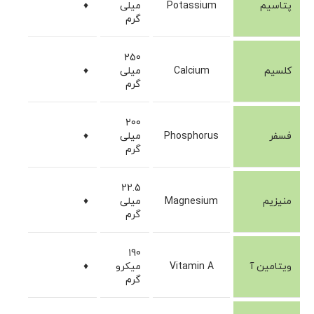
پتاسیم
Potassium
میلی
♦
گرم
250
کلسیم
Calcium
میلی
♦
گرم
200
فسفر
Phosphorus
میلی
♦
گرم
22.5
منیزیم
Magnesium
میلی
♦
گرم
190
ویتامین آ
Vitamin A
میکرو
♦
گرم