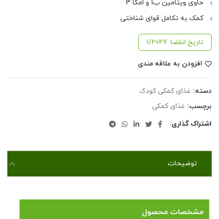
حاوی ویتامین ب1 و امگا 3
کمک به تکامل قوای شناختی
تاریخ انقضا: 1/2027
افزودن به علاقه مندی
دسته:
غذای کمکی کودک
برچسب:
غذای کمکی
اشتراک گذاری
توضیحات
سرلاک گندم و عسل به همراه شیر
مشخصات محصول