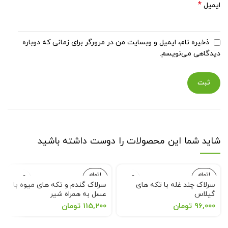
*
ایمیل
ذخیره نام، ایمیل و وبسایت من در مرورگر برای زمانی که دوباره
دیدگاهی می‌نویسم.
شاید شما این محصولات را دوست داشته باشید
اتمام
اتمام
موجودی
موجودی
سرلاک چند غله با تکه های
سرلاک گندم و تکه های میوه با
گیلاس
عسل به همراه شیر
Cerelac Wheat and Fruit
Cerelac Multi Grains With
96,000
تومان
115,200
تومان
Honey with Milk
Cherry Pieces