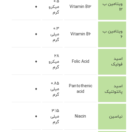
0.5
ویتامین ب
Vitamin B12
میکرو
♦
12
گرم
0.3
ویتامین ب
Vitamin B6
میلی
♦
6
گرم
28
اسید
Folic Acid
میکرو
♦
فولیک
گرم
0.85
اسید
Pantothenic
میلی
♦
پانتوتنیک
acid
گرم
3.15
نیاسین
Niacin
میلی
♦
گرم