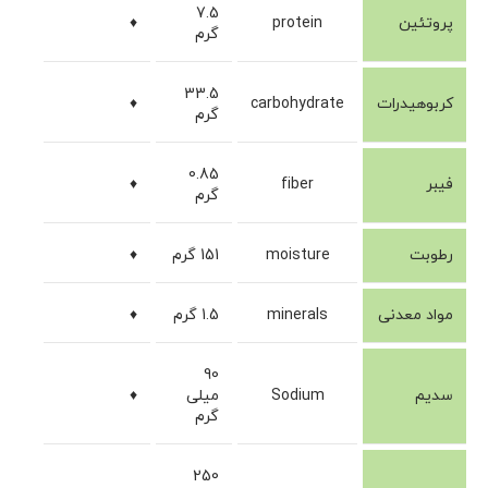
7.5
پروتئین
protein
♦
گرم
33.5
کربوهیدرات
carbohydrate
♦
گرم
0.85
فیبر
fiber
♦
گرم
رطوبت
moisture
151 گرم
♦
مواد معدنی
minerals
1.5 گرم
♦
90
سدیم
Sodium
میلی
♦
گرم
250