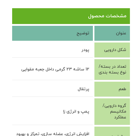
مشخصات محصول
عنوان
توضیح
شکل دارویی
پودر
تعداد در بسته/
12 ساشه 23 گرمی داخل جعبه مقوایی
نوع بسته بندی
طعم
پرتقال
گروه دارویی/
مکانیسم
پمپ و انرژی زا
عملکرد
افزایش انرژی، عضله سازی، تمرکز و بهبود