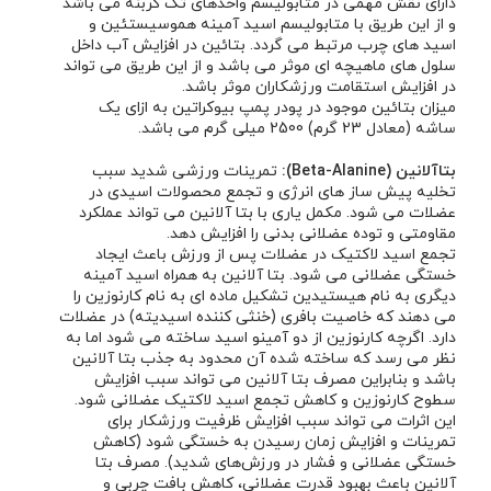
دارای نقش مهمی در متابولیسم واحدهای تک کربنه می باشد
و از این طریق با متابولیسم اسید آمینه هموسیستئین و
اسید های چرب مرتبط می گردد. بتائین در افزایش آب داخل
سلول های ماهیچه ای موثر می باشد و از این طریق می تواند
در افزایش استقامت ورزشکاران موثر باشد.
میزان بتائین موجود در پودر پمپ بیوکراتین به ازای یک
ساشه (معادل 23 گرم) 2500 میلی گرم می باشد.
بتاآلانین (Beta-Alanine):
تمرینات ورزشی شدید سبب
تخلیه پیش ساز های انرژی و تجمع محصولات اسیدی در
عضلات می شود. مکمل یاری با بتا آلانین می تواند عملکرد
مقاومتی و توده عضلانی بدنی را افزایش دهد.
تجمع اسید لاکتیک در عضلات پس از ورزش باعث ایجاد
خستگی عضلانی می شود. بتا آلانین به همراه اسید آمینه
دیگری به نام هیستیدین تشکیل ماده ای به نام کارنوزین را
می دهند که خاصیت بافری (خنثی کننده اسیدیته) در عضلات
دارد. اگرچه کارنوزین از دو آمینو اسید ساخته می شود اما به
نظر می رسد که ساخته شده آن محدود به جذب بتا آلانین
باشد و بنابراین مصرف بتا آلانین می تواند سبب افزایش
سطوح کارنوزین و کاهش تجمع اسید لاکتیک عضلانی شود.
این اثرات می تواند سبب افزایش ظرفیت ورزشکار برای
تمرینات و افزایش زمان رسیدن به خستگی شود (کاهش
خستگی عضلانی و فشار در ورزش‌های شدید). مصرف بتا
آلانین باعث بهبود قدرت عضلانی، کاهش بافت چربی و