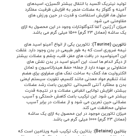
تولید نیتریک اکسید با انتقال بیشتر اکسیژن، اسیدهای
آمینه و گلوکز به عضلات منجر به افزایش ظرفیت عملکرد
سلول ها، افزایش استقامت و قدرت در حین ورزش های
مقاومتی می شود.
میزان آرژنین آلفا کتوگلوتارات وجود در این محصول به ازای
یک ساشه (معادل 23 گرم) 1500 میلی گرم می باشد.
تائورین (Taurine):
تائورین یکی از انواع آمینو اسید های
نیمه ضروری است که به طور طبیعی در بدن وجود دارد. غلظت
این آمینواسید در بافت های مغز، قلب، چشم و عضلات بیشتر
از دیگر اندام ها است. این آمینو اسید در بدن نقش های
متفاوتی بر عهده دارد از جمله؛ حفظ هیدراتاسیون و تعادل
الکترولیت ها، کمک به ساخت نمک های صفراوی برای هضم
غذا، تنظیم مواد معدنی مانند کلسیم، تقویت سیستم ایمنی
بدن و عملکرد آنتی اکسیدانی. تائورین باعث رشد عضلات
بیشتر، افزایش توانایی انقباض عضلات و در نتیجه قدرت
بیشتر می شود. این ترکیب باعث کاهش خستگی و آسیب
عضلانی حین تمرین می شود و از عضلات در برابر آسیب
سلولی محافظت می کند.
میزان تائورین موجود در این محصول به ازای یک ساشه
(معادل 23 گرم) 1000 میلی گرم می باشد.
بتائین (Betaine):
بتائین یک ترکیب شبه ویتامین است که