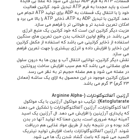
فسفات، ATP به فرم ADP تبدیل می شود که عملاً بی فایده
است و باید مجددا به فرم ATP تبدیل شود. کراتین فعالیت
خود را با انتقال یک فسفات به ADP برای تولید ATP انجام می
دهد. کراتین با تبدیل ADP به ATP، ذخایر ATP را بالا می برد و
امکان تمرین شدید تر و طولانی تر را فراهم می سازد.
مزیت دیگر کراتین این است که خود کراتین یک منبع انرژی
می باشد. در واقع اولین انتخاب بدن حین تمرین های سنگین
استفاده از ذخایر کراتینی می باشد که استفاده از مکمل کراتین
این ذخایر را افزایش داده و انرژی بیشتری را جهت تمرین فراهم
می سازد.
نقش دیگر کراتین، توانایی انتقال آب و یون ها به درون سلول
های عضلانی می باشد که هم سبب افزایش ساخت پروتئین
در عضله می شود و هم عضله حجیم تر به نظر می رسد.
میزان کراتین موجود در این محصول به ازای یک ساشه (معادل
23 گرم) 3 گرم می باشد.
آرژنین آلفاکتوگلوتارات (Arginine Alpha-
Ketoglutarate):
ترکیب دو مولکول آرژنین با یک مولکول
آلفا کتوگلوتارات، آرژنین آلفاکتوگلوتارات را تشکیل می دهند
که پایداری آرژینین را افزایش می دهد. ال آرژنین یک اسید
آمینه نیمه ضروری است، بدین معنا که تولید آنها در بدن
کند بوده و در نتیجه باید از طریق مواد غذایی هم دریافت
شوند. آرژنین آلفاکتوگلوتارات باعث افزایش تولید نیتریک
اکسید می شود که باعث گشاد شدن رگ ها می شود.