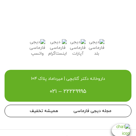
داروخانه دکتر گلابچی | میرداماد پلاک 104
021 – 22229995
مجله دیجی فارماسی
همیشه تخفیف