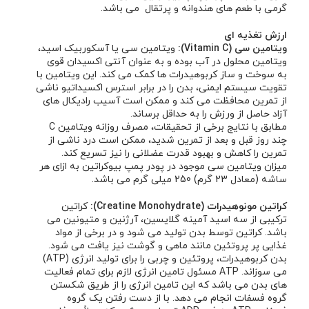
گرمی با طعم های هندوانه و پرتقال می باشد.
ارزش تغذیه ای
ویتامین سی (Vitamin C):
ویتامین سی یا آسکوربیک اسید،
ویتامین محلول در آب بوده و به عنوان آنتی اکسیدان قوی
به سوخت و ساز کربوهیدرات ها کمک می کند. این ویتامین با
تقویت سیستم ایمنی، بدن را در برابر استرس اکسیداتیو ناشی
از تمرین محافظت می کند و ممکن است آسیب رادیکال های
آزاد حاصل از ورزش را به حداقل برساند.
مطابق با نتایج برخی از تحقیقات، مصرف روزانه ویتامین C
چند روز قبل و بعد از تمرین شدید، ممکن است درد ناشی از
تمرین را کاهش و بهبود قدرت عضلانی را نیز تسریع کند.
میزان ویتامین سی موجود در پودر پمپ بیوکراتین به ازای هر
ساشه (معادل 23 گرم) 250 میلی گرم می باشد.
کراتین مونوهیدرات (Creatine Monohydrate):
کراتین
ترکیبی از سه اسید آمینه گلایسین، آرژنین و متیونین می
باشد. کراتین توسط بدن تولید می شود و در برخی از مواد
غذایی پر پروتئین مانند ماهی و گوشت نیز یافت می شود.
بدن کربوهیدرات، پروتئین و چربی را برای تولید انرژی (ATP)
می سوزاند. ATP مسئول تامین انرژی لازم برای تمام فعالیت
های بدن می باشد که این تامین انرژی را از طریق شکستن
گروه فسفات انجام می دهد. با از دست رفتن یک گروه