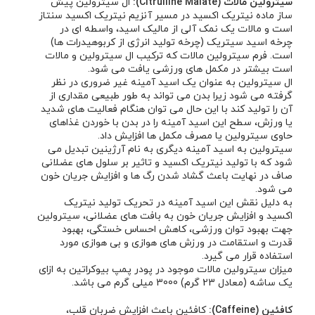
سیترولین مالات (Citrulline Malate):
ال سیترولین پیش
ساز ماده نیتریک اکسید در مسیر آنزیم نیتریک اکسید سنتاز
است و مالات یک نمک آلی از مالیک اسید، واسطه ای در
چرخه اسید سیتریک (چرخه تولید انرژی از کربوهیدرات ها)
است. فرم سیترولین مالات که ترکیب ال سیترولین و مالات
است بیشتر در مکمل های ورزشی یافت می شود.
ال سیترولین به عنوان یک اسید آمینه غیر ضروری در نظر
گرفته می شود زیرا بدن می تواند به طور طبیعی مقداری از
آن را تولید کند با این حال می توان هنگام فعالیت های شدید
یا ورزش، سطح این اسید آمینه را در بدن با خوردن غذاهای
حاوی سیترولین یا مصرف مکمل ها افزایش داد.
سیترولین به اسید آمینه دیگری به نام آرژینین تبدیل می
شود که با تولید نیتریک اکسید و تاثیر بر سلول های عضلانی
صاف در نهایت باعث گشاد شدن رگ ها و افزایش جریان خون
می شود.
به دلیل نقش این اسید آمینه در تحریک تولید نیتریک
اکسید و افزایش جریان خون به بافت های عضلانی، سیترولین
جهت بهبود توان ورزشی، کاهش احساس خستگی، بهبود
قدرت و استقامت در ورزش های هوازی و بی هوازی مورد
استفاده قرار می گیرد.
میزان سیترولین مالات موجود در پودر پمپ بیوکراتین به ازای
یک ساشه (معادل 23 گرم) 3000 میلی گرم می باشد.
کافئین (Caffeine):
کافئین باعث افزایش ضربان قلب،