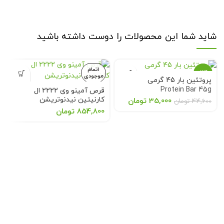
شاید شما این محصولات را دوست داشته باشید
اتمام
-22%
موجودی
پروتئین بار 45 گرمی
Protein Bar 45g
قرص آمینو وی 2222 ال
اتمام
موجودی
کارنیتین نیدنوتریشن
35,000
تومان
44,600
تومان
Need Nutrition Amino Whey
854,800
تومان
2222 L-Carnitine 325
Tablets