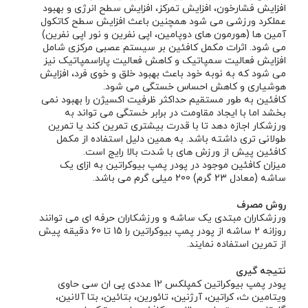
افزایش فشارخون، افزایش تمرکز، افزایش سطح انرژی و بهبود
عملکرد ورزشی می شود همچنین باعث افزایش سطح کاتکول
آمین ها (هورمون های دوپامین، اپی نفرین و نور اپی نفرین)
می شود. اثرات مکمل کافئین بر سیستم عصبی مرکزی شامل
افزایش فعالیت سمپاتیک و کاهش فعالیت پاراسمپاتیک نیز
می شود که به نوبه خود باعث بهبود خلق و خوی فرد، افزایش
هوشیاری و کاهش احساس خستگی می شود.
کافئین به طور مستقیم حداکثر ظرفیت اکسیژن را بهبود نمی
بخشد اما با ایجاد مقاومت در برابر خستگی می تواند به
ورزشکار اجازه دهد تا با قدرت بیشتری تمرین کند یا تمرین
طولانی تری داشته باشد. به همین دلیل استفاده از مکمل
کافئین پیش از ورزش های با شدت بالا رایج است.
میزان کافئین موجود در پودر پمپ بیوکراتین به ازای یک
ساشه (معادل 23 گرم) 200 میلی گرم می باشد.
روش مصرف
ورزشکاران مبتدی یک ساشه و ورزشکاران حرفه ای می توانند
روزانه 2 ساشه از پودر پمپ بیوکراتین را 15 تا 60 دقیقه پیش
از تمرین استفاده نمایند.
نتیجه گیری
پودر پمپ بیوکراتین کمپلکس 12 عددی پی ان سی حاوی
ویتامین ث، کراتین، آرژنین، تائورین، بتائین، بتا آلانین،