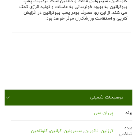
گلوتامین، سیترولین مالات و کافئین است. ترکیبات پمپ
بیوکراتین به بهبود خونرسانی به عضلات و تولید انرژی کمک
می کنند. از این رو، مصرف پودر پمپ بیوکراتین در افزایش
کارایی و استقامت ورزشکاران موثر خواهد بود.
توضیحات تکمیلی
برند
پی ان سی
ماده
آرژنین
,
تائورین
,
سیترولین
,
کراتین
,
گلوتامین
شاخص