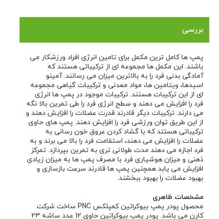
بررسی
پمپ ها کامل ترین مکمل برای تامین انرژی افراد ورزشکار می
باشند. این مکمل ها مجموعه ای از ترکیباتی هستند که
آمادگی بدنی فرد را به بالاترین میزان می رسانند. آمینو
اسیدها، ویتامین ها، مواد معدنی و ترکیبات گیاهی مجموعه
ای از این ترکیبات هستند. ترکیبات موجود در پمپ ها انرژی
فرد را افزایش می دهند و سطح انرژی فرد را طی تمرین بالا نگه
می دارند. ترکیبات دیگر قادرند قدرت عضلات را افزایش دهند و
از این طریق توان ورزشی فرد را افزایش دهند. پمپ های حاوی
ترکیباتی هستند که با گشاد کردن عروق خون رسانی به
عضلات را افزایش می دهند، استقامت فرد را بالا می برند و به
فرد اجازه می دهند مدت طولانی تری به تمرین بپردازد. تمرکز
ذهنی و میزان هوشیاری فرد با مصرف پمپ ها به میزان زیادی
افزایش می یابد همچنین پمپ ها قادرند سرعت بازسازی و
بهبود عضلات را بهبود ببخشند.
مشخصات ظاهری
محصول پودر پمپ بیوکراتین کمپلکس PNC ساخت شرکت
کارن می باشد. پودر پمپ بیوکراتین حاوی 12 عدد ساشه 23