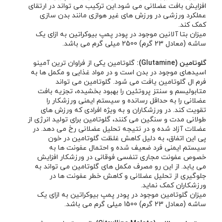
افزایش بافت عضلانی می شود.این ترکیب می تواند در ارتقای
عملکرد ورزشی در ورزش های غیر هوازی مانند بدن سازی
کمک کند.
میزان بتا آلانین موجود در پودر پمپ بیوکراتین به ازای یک
ساشه (معادل 23 گرم) 2500 میلی گرم می باشد.
گلوتامین (Glutamine):
گلوتامین یکی از فراوان ترین آمینو
اسیدهای موجود در بدن است و در مواد غذایی و مکمل ها به
فرم ال گلوتامین یافت می شود. گلوتامین می تواند
متابولیسم و سنتز پروتئین را بهبود بخشیده، تجزیه بافت
عضلانی را به حداقل رسانده و سیستم ایمنی ورزشکار را
تقویت کند. در ورزشکاران و به ویژه افرادی که ورزش های
طولانی مدت و سنگین می کنند، گلوتامین برای تولید انرژی از
عضلات آزاد شده و در نتیجه تحلیل عضلانی رخ می دهد. در
پی این اتفاق، به دلیل کاهش غلظت گلوتامین در خون
سیستم ایمنی فرد ضعیف شده و احتمال عفونت ها به
خصوص عفونت مجاری تنفسی فوقانی در ورزشکار افزایش
می یابد. از این رو مصرف مکمل های گلوتامین می تواند به
جلوگیری از تحلیل عضلانی و کاهش خطر عفونت ها در
ورزشکاران کمک نماید.
میزان گلوتامین موجود در پودر پمپ بیوکراتین به ازای یک
ساشه (معادل 23 گرم) 1500 میلی گرم می باشد.